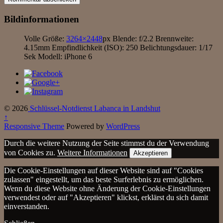
Bildinformationen
Volle Größe:
3264×2448
px
Blende: f/2.2
Brennweite:
4.15mm
Empfindlichkeit (ISO): 250
Belichtungsdauer: 1/17
Sek
Modell: iPhone 6
© 2026
Schlüssel-Notdienst Labanca in Landshut
↑
Responsive Theme
Powered by
WordPress
Durch die weitere Nutzung der Seite stimmst du der Verwendung
von Cookies zu.
Weitere Informationen
Akzeptieren
Die Cookie-Einstellungen auf dieser Website sind auf "Cookies
zulassen" eingestellt, um das beste Surferlebnis zu ermöglichen.
Wenn du diese Website ohne Änderung der Cookie-Einstellungen
verwendest oder auf "Akzeptieren" klickst, erklärst du sich damit
einverstanden.