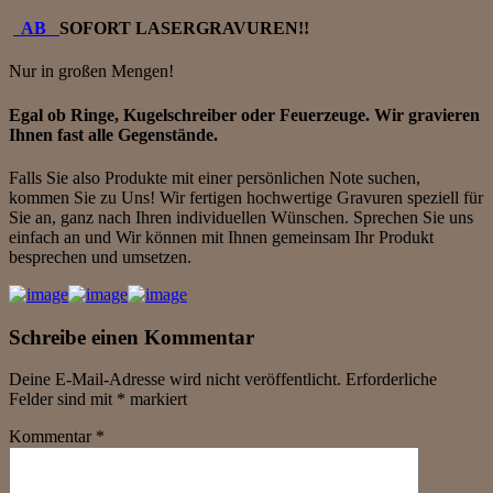
AB
SOFORT LASERGRAVUREN!!
Nur in großen Mengen!
Egal ob Ringe, Kugelschreiber oder Feuerzeuge. Wir gravieren
Ihnen fast alle Gegenstände.
Falls Sie also Produkte mit einer persönlichen Note suchen,
kommen Sie zu Uns! Wir fertigen hochwertige Gravuren speziell für
Sie an, ganz nach Ihren individuellen Wünschen. Sprechen Sie uns
einfach an und Wir können mit Ihnen gemeinsam Ihr Produkt
besprechen und umsetzen.
Schreibe einen Kommentar
Deine E-Mail-Adresse wird nicht veröffentlicht.
Erforderliche
Felder sind mit
*
markiert
Kommentar
*