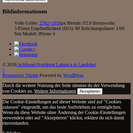
Bildinformationen
Volle Größe:
2592×1936
px
Blende: f/2.8
Brennweite:
3.85mm
Empfindlichkeit (ISO): 80
Belichtungsdauer: 1/60
Sek
Modell: iPhone 4
© 2026
Schlüssel-Notdienst Labanca in Landshut
↑
Responsive Theme
Powered by
WordPress
Durch die weitere Nutzung der Seite stimmst du der Verwendung
von Cookies zu.
Weitere Informationen
Akzeptieren
Die Cookie-Einstellungen auf dieser Website sind auf "Cookies
zulassen" eingestellt, um das beste Surferlebnis zu ermöglichen.
Wenn du diese Website ohne Änderung der Cookie-Einstellungen
verwendest oder auf "Akzeptieren" klickst, erklärst du sich damit
einverstanden.