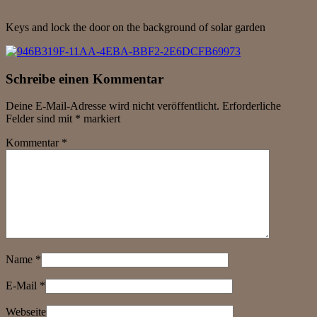
Keys and lock the door on the background of solar garden
Schreibe einen Kommentar
Deine E-Mail-Adresse wird nicht veröffentlicht.
Erforderliche
Felder sind mit
*
markiert
Kommentar
*
Name
*
E-Mail
*
Webseite